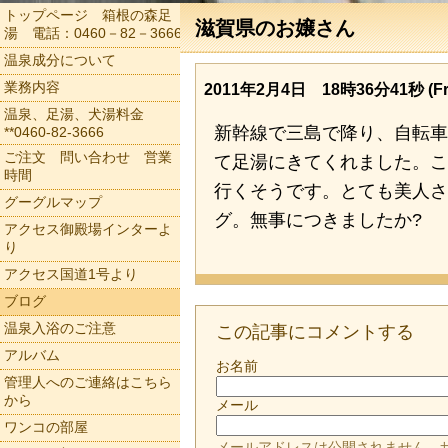
トップページ 箱根の森足
滋賀県のお嬢さん
湯 電話：0460－82－3666
温泉成分について
業務内容
2011年2月4日 18時36分41秒 (Fri
温泉、足湯、犬湯料金
新幹線で三島で降り、自転車
**0460-82-3666
ご注文 問い合わせ 営業
て足湯にきてくれました。こ
時間
行くそうです。とても美人さ
グーグルマップ
グ。無事につきましたか?
アクセス御殿場インターよ
り
アクセス国道1号より
ブログ
温泉入浴のご注意
この記事にコメントする
アルバム
お名前
管理人へのご連絡はこちら
から
メール
ワンコの部屋
メールアドレスは公開されません。