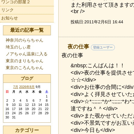
ワンコの部屋２
また利用させて頂きますので
リンク
<br />
お知らせ
投稿日:2011年2月6日 16:44
最近の記事一覧
神奈川のららちゃん
夜の仕事
埼玉のしぃ君
登録ユーザー
ノアちゃん温泉に入る
夜の仕事
東京のまりもちゃん
&nbsp;こんばんは！！
東京のころんちゃん
<div>夜の仕事を提供さ
ブログ
☆☆</div>
<div>お仕事の合間に</div
7月
2026年8月
9月
日
月
火
水
木
金
土
<div>よく拝見させていた
1
<div>☆*:;;;;;:*か*:;;;;;:*わ
2
3
4
5
6
7
8
9
10
11
12
13
14
15
達ですね＾＾</div>
16
17
18
19
20
21
22
23
24
25
26
27
28
29
<div>また覗かせていただき
30
31
<div>不景気ですがお互い
<div>今日も</div>
カテゴリー