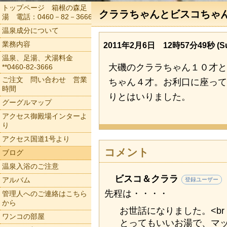
トップページ 箱根の森足
クララちゃんとビスコちゃ
湯 電話：0460－82－3666
温泉成分について
業務内容
2011年2月6日 12時57分49秒 (Su
温泉、足湯、犬湯料金
大磯のクララちゃん１０才と
**0460-82-3666
ご注文 問い合わせ 営業
ちゃん４才。お利口に座って
時間
りとはいりました。
グーグルマップ
アクセス御殿場インターよ
り
アクセス国道1号より
コメント
ブログ
温泉入浴のご注意
ビスコ＆クララ
アルバム
登録ユーザー
先程は・・・・
管理人へのご連絡はこちら
から
お世話になりました。<br 
ワンコの部屋
とってもいいお湯で、マッタ