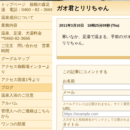
トップページ 箱根の森足
ガオ君とリリちゃん
湯 電話：0460－82－3666
温泉成分について
業務内容
2011年3月10日 16時25分09秒 (Thu)
温泉、足湯、犬湯料金
寒いなか、足湯で温まる、手前のガ
**0460-82-3666
リリちゃん。
ご注文 問い合わせ 営業
時間
グーグルマップ
アクセス御殿場インターよ
り
この記事にコメントする
アクセス国道1号より
お名前
ブログ
メール
温泉入浴のご注意
アルバム
メールアドレスは公開されません。サイト運営
URL
管理人へのご連絡はこちら
から
入力すると投稿者名がリンクとして公開されま
ワンコの部屋
タイトル