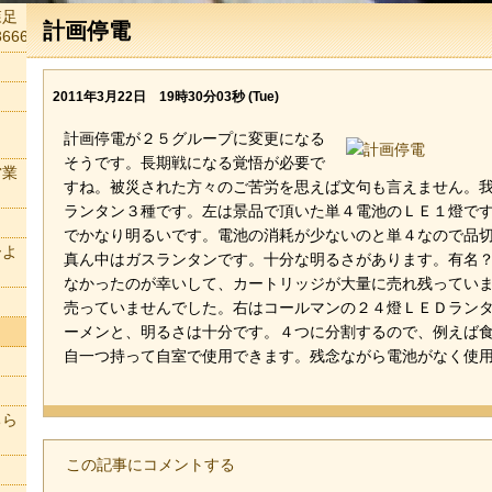
森足
計画停電
666
2011年3月22日 19時30分03秒 (Tue)
計画停電が２５グループに変更になる
そうです。長期戦になる覚悟が必要で
営業
すね。被災された方々のご苦労を思えば文句も言えません。
ランタン３種です。左は景品で頂いた単４電池のＬＥ１燈で
でかなり明るいです。電池の消耗が少ないのと単４なので品
ーよ
真ん中はガスランタンです。十分な明るさがあります。有名
なかったのが幸いして、カートリッジが大量に売れ残ってい
売っていませんでした。右はコールマンの２４燈ＬＥＤラン
ーメンと、明るさは十分です。４つに分割するので、例えば
自一つ持って自室で使用できます。残念ながら電池がなく使
ちら
この記事にコメントする