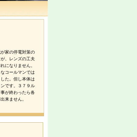
我が家の停電対策の
すが、レンズの工夫
切れになりません。
？なコールマンでは
ました。但し本体は
タンです。３７９ル
食事が終わったら各
用出来ません。