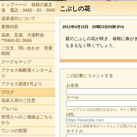
トップページ 箱根の森足
こぶしの花
湯 電話：0460－82－3666
温泉成分について
業務内容
2011年4月15日 20時23分55秒 (Fri)
温泉、足湯、犬湯料金
庭のこぶしの花が咲き、箱根に春が
**0460-82-3666
もまもなく咲くでしょう。
ご注文 問い合わせ 営業
時間
グーグルマップ
アクセス御殿場インターよ
り
この記事にコメントする
アクセス国道1号より
お名前
ブログ
メール
温泉入浴のご注意
アルバム
メールアドレスは公開されません。サイト運営
URL
管理人へのご連絡はこちら
から
入力すると投稿者名がリンクとして公開されま
ワンコの部屋
タイトル