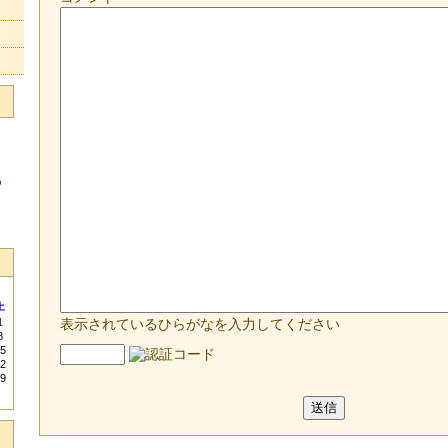
る
土
1
表示されているひらがなを入力してください
8
5
2
9