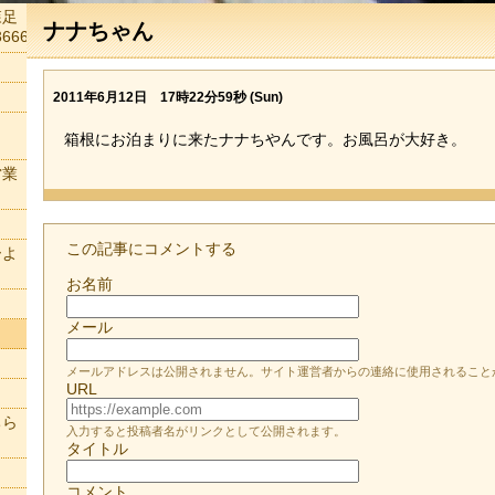
森足
ナナちゃん
666
2011年6月12日 17時22分59秒 (Sun)
箱根にお泊まりに来たナナちやんです。お風呂が大好き。
営業
この記事にコメントする
ーよ
お名前
メール
メールアドレスは公開されません。サイト運営者からの連絡に使用されること
URL
ちら
入力すると投稿者名がリンクとして公開されます。
タイトル
コメント