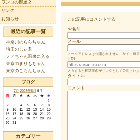
ワンコの部屋２
リンク
お知らせ
この記事にコメントする
お名前
最近の記事一覧
メール
神奈川のららちゃん
埼玉のしぃ君
メールアドレスは公開されません。サイト運営
ノアちゃん温泉に入る
URL
東京のまりもちゃん
東京のころんちゃん
入力すると投稿者名がリンクとして公開されま
タイトル
ブログ
コメント
7月
2026年8月
9月
日
月
火
水
木
金
土
1
2
3
4
5
6
7
8
9
10
11
12
13
14
15
16
17
18
19
20
21
22
23
24
25
26
27
28
29
30
31
カテゴリー