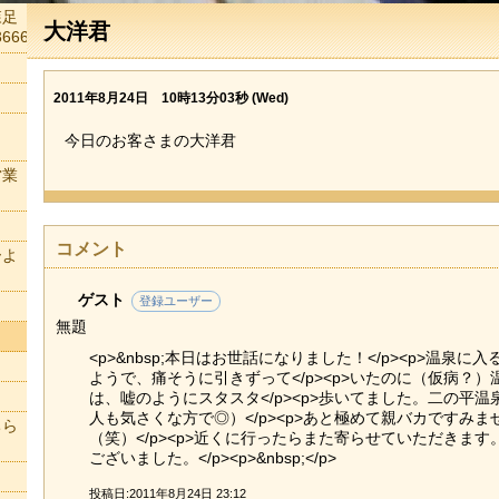
森足
大洋君
666
2011年8月24日 10時13分03秒 (Wed)
今日のお客さまの大洋君
営業
コメント
ーよ
ゲスト
登録ユーザー
無題
<p>&nbsp;本日はお世話になりました！</p><p>温泉
ようで、痛そうに引きずって</p><p>いたのに（仮病？
は、嘘のようにスタスタ</p><p>歩いてました。二の平温
人も気さくな方で◎）</p><p>あと極めて親バカですみま
ちら
（笑）</p><p>近くに行ったらまた寄らせていただきます。<
ございました。</p><p>&nbsp;</p>
投稿日:2011年8月24日 23:12