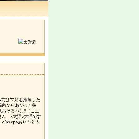
に入る前は左足を捻挫した
）温泉からあがった後
泉おそるべし!!（ご主
せん、☓太洋○大洋です
/p><p>ありがとう