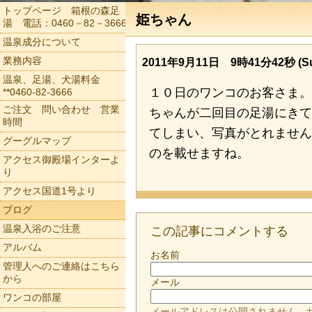
トップページ 箱根の森足
姫ちゃん
湯 電話：0460－82－3666
温泉成分について
業務内容
2011年9月11日 9時41分42秒 (Su
温泉、足湯、犬湯料金
１０日のワンコのお客さま
**0460-82-3666
ご注文 問い合わせ 営業
ちゃんが二回目の足湯にき
時間
てしまい、写真がとれませ
グーグルマップ
のを載せますね。
アクセス御殿場インターよ
り
アクセス国道1号より
ブログ
温泉入浴のご注意
この記事にコメントする
アルバム
お名前
管理人へのご連絡はこちら
から
メール
ワンコの部屋
メールアドレスは公開されません。