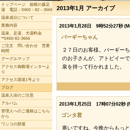
トップページ 箱根の森足
2013年1月 アーカイブ
湯 電話：0460－82－3666
温泉成分について
業務内容
2013年1月28日 9時52分27秒 (M
温泉、足湯、犬湯料金
バーギーちゃん
**0460-82-3666
ご注文 問い合わせ 営業
２７日のお客様。バーギーち
時間
のお子さんが、アトピイーで
グーグルマップ
泉を持って行かれました。
アクセス御殿場インターよ
り
アクセス国道1号より
ブログ
温泉入浴のご注意
アルバム
2013年1月25日 17時07分02秒 (Fr
管理人へのご連絡はこちら
ゴンタ君
から
ワンコの部屋
寒いですね。今晩からもっ