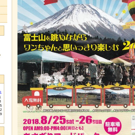
る
土
1
8
5
2
9