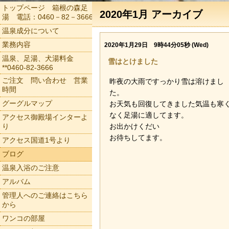
トップページ 箱根の森足
2020年1月 アーカイブ
湯 電話：0460－82－3666
温泉成分について
業務内容
2020年1月29日 9時44分05秒 (Wed)
温泉、足湯、犬湯料金
雪はとけました
**0460-82-3666
ご注文 問い合わせ 営業
昨夜の大雨ですっかり雪は溶けまし
時間
た。
グーグルマップ
お天気も回復してきました気温も寒
なく足湯に適してます。
アクセス御殿場インターよ
り
お出かけくだい
お待ちしてます。
アクセス国道1号より
ブログ
温泉入浴のご注意
アルバム
管理人へのご連絡はこちら
から
ワンコの部屋