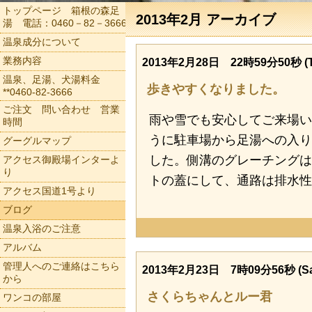
トップページ 箱根の森足
2013年2月 アーカイブ
湯 電話：0460－82－3666
温泉成分について
業務内容
2013年2月28日 22時59分50秒 (T
温泉、足湯、犬湯料金
歩きやすくなりました。
**0460-82-3666
ご注文 問い合わせ 営業
雨や雪でも安心してご来場い
時間
うに駐車場から足湯への入り
グーグルマップ
した。側溝のグレーチングは
アクセス御殿場インターよ
り
トの蓋にして、通路は排水性
アクセス国道1号より
ブログ
温泉入浴のご注意
アルバム
管理人へのご連絡はこちら
2013年2月23日 7時09分56秒 (Sa
から
さくらちゃんとルー君
ワンコの部屋