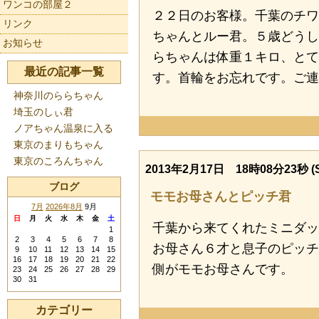
ワンコの部屋２
２２日のお客様。千葉のチワ
リンク
ちゃんとルー君。５歳どうし
お知らせ
らちゃんは体重１キロ、とて
最近の記事一覧
す。首輪をお忘れです。ご連
神奈川のららちゃん
埼玉のしぃ君
ノアちゃん温泉に入る
東京のまりもちゃん
東京のころんちゃん
2013年2月17日 18時08分23秒 (S
ブログ
モモお母さんとピッチ君
7月
2026年8月
9月
日
月
火
水
木
金
土
千葉から来てくれたミニダッ
1
2
3
4
5
6
7
8
お母さん６才と息子のピッチ
9
10
11
12
13
14
15
16
17
18
19
20
21
22
側がモモお母さんです。
23
24
25
26
27
28
29
30
31
カテゴリー