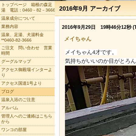
トップページ 箱根の森足
2016年9月 アーカイブ
湯 電話：0460－82－3666
温泉成分について
業務内容
2016年9月29日 19時46分12秒 (T
温泉、足湯、犬湯料金
メイちゃん
**0460-82-3666
ご注文 問い合わせ 営業
メイちゃん4才です。
時間
気持ちがいいのか目がとろん
グーグルマップ
アクセス御殿場インターよ
り
アクセス国道1号より
ブログ
温泉入浴のご注意
アルバム
管理人へのご連絡はこちら
から
ワンコの部屋