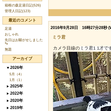
箱根の森足湯日記(526)
管理人日記(123)
最近のコメント
2016年9月28日 16時27分28秒 (
足湯
おしゃれ
ミラ君
先日はお騒がせしました
🐾
カメラ目線の
ミラ君1 1才で
無題
アーカイブ
2026年
5月（4）
1月（1）
2025年
2022年
2020年
2019年