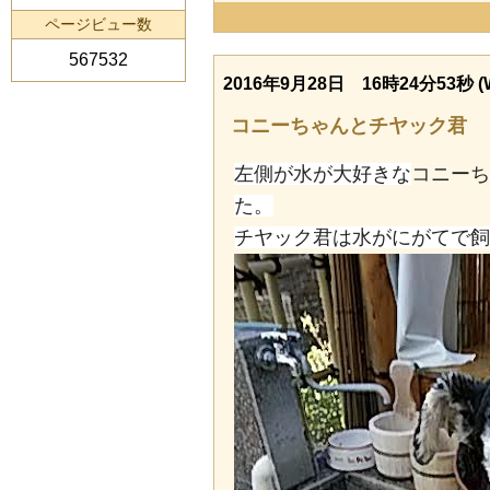
ページビュー数
567532
2016年9月28日 16時24分53秒 (
コニーちゃんとチヤック君
左側が水が大好きな
コニーち
た。
チヤック君は水がにがてで飼