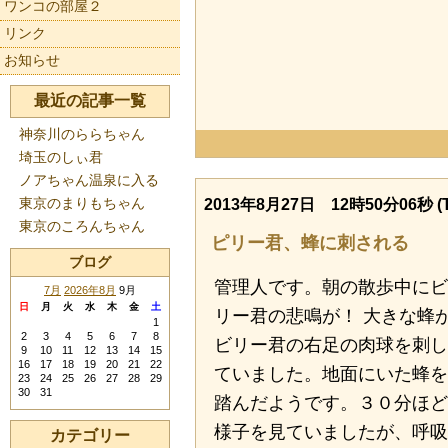
ワンコの部屋２
リンク
お知らせ
最近の記事一覧
神奈川のららちゃん
埼玉のしぃ君
ノアちゃん温泉に入る
東京のまりもちゃん
2013年8月27日 12時50分06秒 (T
東京のころんちゃん
ピリー君、蜂に刺される
ブログ
管理人です。朝の散歩中にビ
7月
2026年8月
9月
日
月
火
水
木
金
土
リー君の悲鳴が！ 大きな蜂
1
2
3
4
5
6
7
8
ビリー君の右足の肉球を刺し
9
10
11
12
13
14
15
16
17
18
19
20
21
22
ていました。地面にいた蜂を
23
24
25
26
27
28
29
30
31
踏んだようです。３０分ほど
様子を見ていましたが、呼吸
カテゴリー