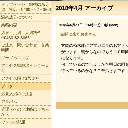
トップページ 箱根の森足
2018年4月 アーカイブ
湯 電話：0460－82－3666
温泉成分について
業務内容
2018年4月23日 16時35分13秒 (Mon)
温泉、足湯、犬湯料金
玄関に来たお客さん
**0460-82-3666
ご注文 問い合わせ 営業
玄関の植木鉢にアマガエルのお客さ
時間
がいます。朝からなのでもう１０時
グーグルマップ
になります。
何しているのでしょうか？明日の雨
アクセス御殿場インターよ
り
待っているのかな？ご苦労さまです
アクセス国道1号より
ブログ
温泉入浴のご注意
アルバム
管理人へのご連絡はこちら
から
ワンコの部屋